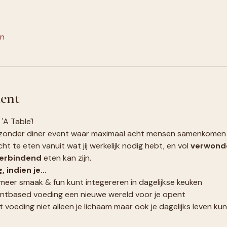
en
ent
'A Table'! 
bijzonder diner event waar maximaal acht mensen samenkomen 
cht te eten vanuit wat jij werkelijk nodig hebt, en vol 
verwond
erbindend
 eten kan zijn.
 indien je...
eer smaak & fun kunt integereren in dagelijkse keuken 
antbased voeding een nieuwe wereld voor je opent 
t voeding niet alleen je lichaam maar ook je dagelijks leven k