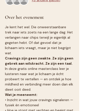
+9 andere gasten
Over het evenement
Je kent het wel. Die onweerstaanbare 
trek naar iets zoets na een lange dag. Het 
verlangen naar chips terwijl je eigenlijk al 
gegeten hebt. Of dat gevoel dat je 
lichaam iets vraagt, maar je niet begrijpt 
wat.
Cravings zijn geen zwakte. Ze zijn geen 
gebrek aan wilskracht. Ze zijn een taal.
In deze gratis online masterclass leer je 
luisteren naar wat je lichaam je écht 
probeert te vertellen — en ontdek je hoe 
mildheid en verbinding meer doen dan elk 
dieet ooit deed.
Wat je meeneemt:
• Inzicht in wat jouw cravings signaleren — 
fysiek én emotioneel
• Hoe je stopt met vechten en begint met 