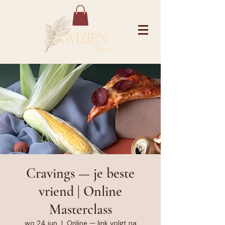
Cravings — je beste
vriend | Online
Masterclass
wo 24 jun
  |  
Online — link volgt na