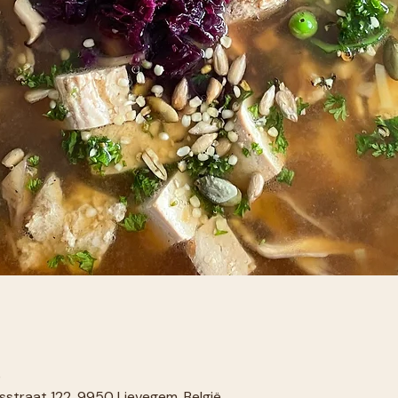
0
sstraat 122, 9950 Lievegem, België