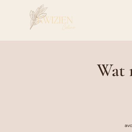
Wat 
avo