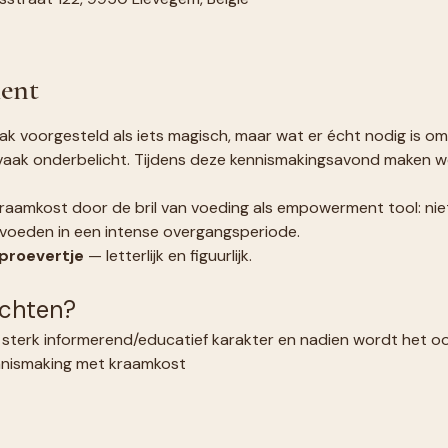
ent
 voorgesteld als iets magisch, maar wat er écht nodig is om t
 vaak onderbelicht. Tijdens deze kennismakingsavond maken w
kraamkost door de bril van voeding als empowerment tool: niet a
e voeden in een intense overgangsperiode.
proevertje
 — letterlijk en figuurlijk.
achten?
sterk informerend/educatief karakter en nadien wordt het o
nnismaking met kraamkost