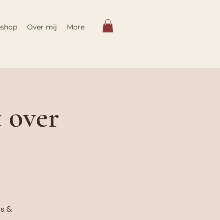
shop
Over mij
More
 over
es &