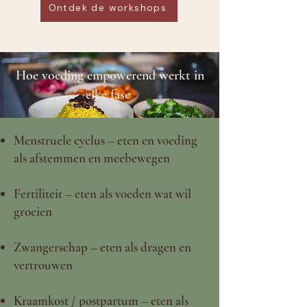
Ontdek de workshops
Hoe voeding empowerend werkt in
elke fase
Menstruele cyclus – eten en voeding
als afstemmen en meebewegen
Fertiliteit – eten als voeden wat wil
groeien
Zwangerschap – eten als dragen en
vertrouwen
Kraamkost / postpartum – eten als