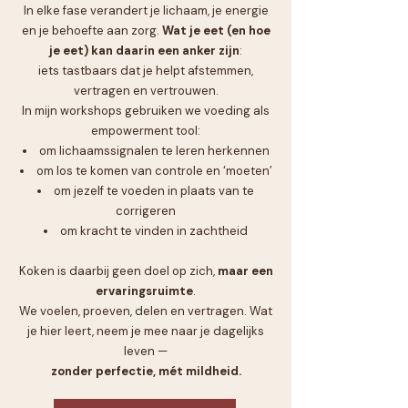
In elke fase verandert je lichaam, je energie
en je behoefte aan zorg.
Wat je eet (en hoe
je eet) kan daarin een anker zijn
:
iets tastbaars dat je helpt afstemmen,
vertragen en vertrouwen.
In mijn workshops gebruiken we voeding als
empowerment tool:
om lichaamssignalen te leren herkennen
om los te komen van controle en ‘moeten’
om jezelf te voeden in plaats van te
corrigeren
om kracht te vinden in zachtheid
Koken is daarbij geen doel op zich,
maar een
ervaringsruimte
.
We voelen, proeven, delen en vertragen. Wat
je hier leert, neem je mee naar je dagelijks
leven —
zonder perfectie, mét mildheid.