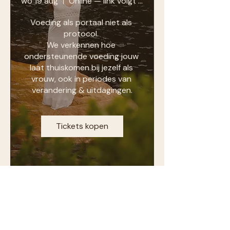
wo 19 aug
Online — link volgt na inschrijving
Voeding als portaal niet als 
protocol. 

We verkennen hoe 
ondersteunende voeding jouw 
laat thuiskomen bij jezelf als 
vrouw, ook in periodes van 
verandering & uitdagingen.
Tickets kopen