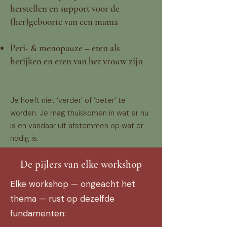
herstellen en support voor de
(her)geboorte van een mama
Peri- & menopauze – eten als
herijken en eren van het vrouw zijn
Je hoeft niet ‘verder’ of ‘beter’ te
worden. Je mag thuiskomen in wat er nu
is en vandaar uit afstemmen op wat er
nodig is.
"
De pijlers van elke workshop
Elke workshop — ongeacht het
thema — rust op dezelfde
fundamenten: