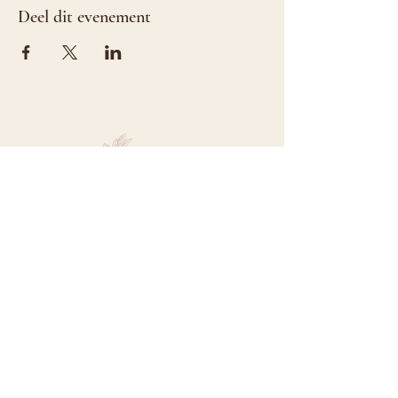
Deel dit evenement
©2026 by Celine Boelens.