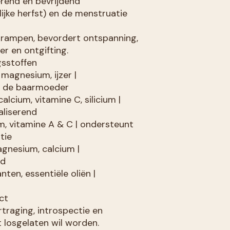
erend en bevrijdend
lijke herfst) en de menstruatie
rampen, bevordert ontspanning,
r en ontgifting.
gsstoffen
magnesium, ijzer |
t de baarmoeder
 calcium, vitamine C, silicium |
liserend
m, vitamine A & C | ondersteunt
tie
agnesium, calcium |
nd
nten, essentiële oliën |
ct
rtraging, introspectie en
losgelaten wil worden.