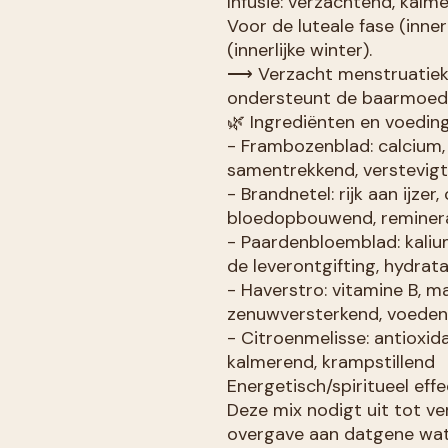
Infusie: verzachtend, kalm
Voor de luteale fase (inner
(innerlijke winter).
⟶ Verzacht menstruatiek
ondersteunt de baarmoede
🌿 Ingrediënten en voedin
- Frambozenblad: calcium, 
samentrekkend, verstevig
- Brandnetel: rijk aan ijzer,
bloedopbouwend, reminera
- Paardenbloemblad: kaliu
de leverontgifting, hydrata
- Haverstro: vitamine B, m
zenuwversterkend, voede
- Citroenmelisse: antioxida
kalmerend, krampstillend
Energetisch/spiritueel effe
Deze mix nodigt uit tot ve
overgave aan datgene wat 