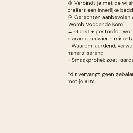
🩸 Verbindt je met de wij
creëert een innerlijke bedd
🍲 Gerechten aanbevolen 
'Womb Voedende Kom'
→ Gierst + gestoofde wort
+ arame zeewier + miso-ta
- Waarom: aardend, verw
mineraliserend
- Smaakprofiel: zoet-aar
*dit vervangt geen gebala
met je arts.