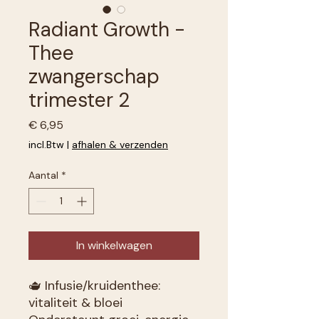
Radiant Growth -
Thee
zwangerschap
trimester 2
Prijs
€ 6,95
incl.Btw
|
afhalen & verzenden
Aantal
*
In winkelwagen
🫖 Infusie/kruidenthee:
vitaliteit & bloei