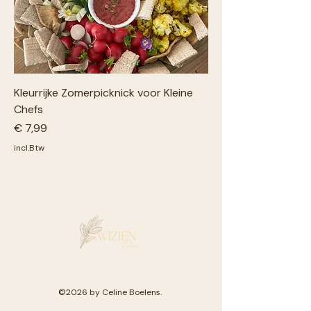
Kleurrijke Zomerpicknick voor Kleine
Chefs
Prijs
€ 7,99
incl.Btw
©2026 by Celine Boelens.