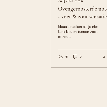
7 aug 2024
∙
2
min.
Ovengeroosterde not
- zoet & zout sensatie
Ideaal snacken als je niet
kunt kiezen tussen zoet
of zout.
41
0
2