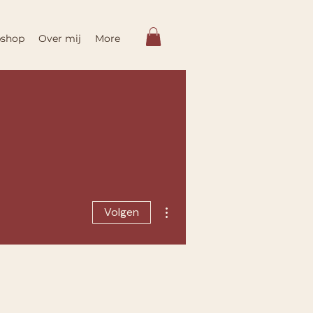
shop
Over mij
More
Meer acties
Volgen