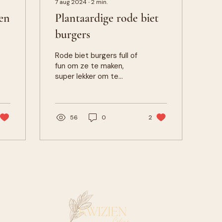
7 aug 2024
∙
2
min.
en
Plantaardige rode biet
burgers
Rode biet burgers full of
fun om ze te maken,
super lekker om te
proeven & je scoort er
mee bij je kids & je eigen
welzijn als vrouw &
mama
56
0
2